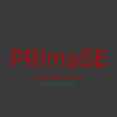
PRImaSE
Sculpteur d'octets
demande@primase.fr